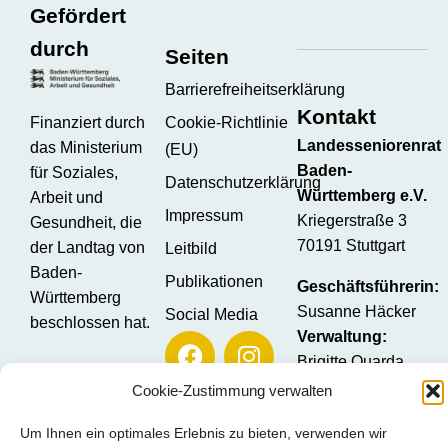
Gefördert
durch
Seiten
Barrierefreiheitserklärung
Kontakt
Finanziert durch
Cookie-Richtlinie
Landesseniorenrat
das Ministerium
(EU)
Baden-
für Soziales,
Datenschutzerklärung
Württemberg e.V.
Arbeit und
Impressum
Kriegerstraße 3
Gesundheit, die
70191 Stuttgart
der Landtag von
Leitbild
Baden-
Publikationen
Geschäftsführerin:
Württemberg
Susanne Häcker
Social Media
beschlossen hat.
Verwaltung:
Brigitte Quarda
Öffentlichkeitsarbeit
Cookie-Zustimmung verwalten
Stefanie Knopp
Um Ihnen ein optimales Erlebnis zu bieten, verwenden wir