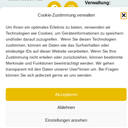
Verwaltung:
Brigitte Quarda
Cookie-Zustimmung verwalten
Öffentlichkeitsarbeit
Stefanie Knopp
Um Ihnen ein optimales Erlebnis zu bieten, verwenden wir
Technologien wie Cookies, um Geräteinformationen zu speichern
Telefon:
0711 –
und/oder darauf zuzugreifen. Wenn Sie diesen Technologien
61 38 24
zustimmen, können wir Daten wie das Surfverhalten oder
Mobil:
0173 – 69
eindeutige IDs auf dieser Website verarbeiten. Wenn Sie Ihre
30 202
Zustimmung nicht erteilen oder zurückziehen, können bestimmte
Merkmale und Funktionen beeinträchtigt werden. Wir gehen
E-Mail:
transparent mit den Daten unserer User*innen um. Bei Fragen
können Sie sich jederzeit gerne an uns wenden.
landesseniorenrat@ls
bw.de
Akzeptieren
Ablehnen
Einstellungen ansehen