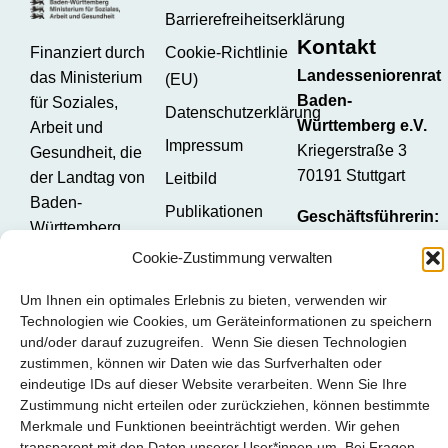
Barrierefreiheitserklärung
Kontakt
Finanziert durch
Cookie-Richtlinie
Landesseniorenrat
das Ministerium
(EU)
Baden-
für Soziales,
Datenschutzerklärung
Württemberg e.V.
Arbeit und
Impressum
Kriegerstraße 3
Gesundheit, die
70191 Stuttgart
der Landtag von
Leitbild
Baden-
Publikationen
Geschäftsführerin:
Württemberg
Susanne Häcker
Social Media
beschlossen hat.
Cookie-Zustimmung verwalten
Verwaltung:
Brigitte Quarda
Um Ihnen ein optimales Erlebnis zu bieten, verwenden wir
Öffentlichkeitsarbeit
Technologien wie Cookies, um Geräteinformationen zu speichern
Stefanie Knopp
und/oder darauf zuzugreifen. Wenn Sie diesen Technologien
zustimmen, können wir Daten wie das Surfverhalten oder
Telefon:
0711 –
eindeutige IDs auf dieser Website verarbeiten. Wenn Sie Ihre
Zustimmung nicht erteilen oder zurückziehen, können bestimmte
61 38 24
Merkmale und Funktionen beeinträchtigt werden. Wir gehen
Mobil:
0173 – 69
transparent mit den Daten unserer User*innen um. Bei Fragen