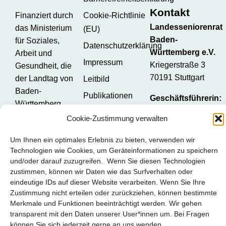
Kontakt
Finanziert durch
Cookie-Richtlinie
Landesseniorenrat
das Ministerium
(EU)
Baden-
für Soziales,
Datenschutzerklärung
Württemberg e.V.
Arbeit und
Impressum
Kriegerstraße 3
Gesundheit, die
70191 Stuttgart
der Landtag von
Leitbild
Baden-
Publikationen
Geschäftsführerin:
Württemberg
Susanne Häcker
Social Media
beschlossen hat.
Cookie-Zustimmung verwalten
Verwaltung:
Brigitte Quarda
Um Ihnen ein optimales Erlebnis zu bieten, verwenden wir
Öffentlichkeitsarbeit
Technologien wie Cookies, um Geräteinformationen zu speichern
und/oder darauf zuzugreifen. Wenn Sie diesen Technologien
Stefanie Knopp
zustimmen, können wir Daten wie das Surfverhalten oder
Telefon:
0711 –
eindeutige IDs auf dieser Website verarbeiten. Wenn Sie Ihre
Zustimmung nicht erteilen oder zurückziehen, können bestimmte
61 38 24
Merkmale und Funktionen beeinträchtigt werden. Wir gehen
Mobil:
0173 – 69
transparent mit den Daten unserer User*innen um. Bei Fragen
30 202
können Sie sich jederzeit gerne an uns wenden.